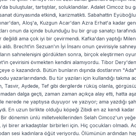
da buluştular, tartıştılar, soluklandılar. Adalet Cimcoz bu g
sanat dünyasında etkindi, karizmatikti. Sabahattin Eyüboğl
nar'dan, Aloş'a, Kuzgun Acar'dan Azra Erhat'a kadar geniş
ları onun da içinde bulunduğu bu bir grup sanatçı tarafında
 değildi ama çok iyi bir çevirmendi. Kafka'dan yaptığı Milen
 aldı. Brecht'in Sezuan'ın İyi İnsanı onun çevirisiyle sahney
ların sahnelenişini gördükten sonra, birçok eleştirmen oy
t'in çevirisini övmekten kendini alamıyordu. Tibor Dery'de
eye o kazandırdı. Bütün bunların dışında dostlarının "Ada" 
odu yazarlarındandı. Bu tür yazıları için kullandığı takma adı
, Tasvir, Aydede, Tef gibi dergilerde rüküş olanla, görgüsüz, 
madan dalga geçti, zaman zaman açıkça alay etti, hatta aşağı
le nerede ne yaptıysa duyuyor ve yazıyor; ama yazdığı şah
iydi. En uzun birlikte olduğu köpeği Zibidi en az kendi ka
 Bir dönemin ünlü milletvekillerinden Selah Cimcoz'un yeğeni
 iyi birer arkadaştılar birbirleri için. Hiç çocukları olmad
dan sesi kadınlara öğüt veriyordu. Ölümünün ardından hayat