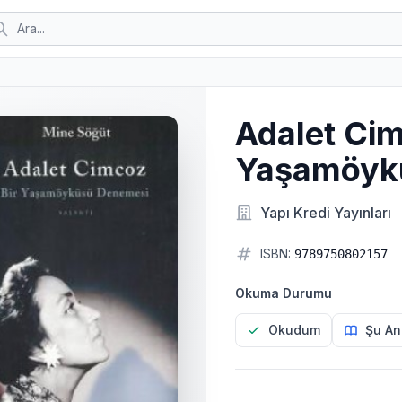
Adalet Cim
Yaşamöyk
Yapı Kredi Yayınları
ISBN:
9789750802157
Okuma Durumu
Okudum
Şu An