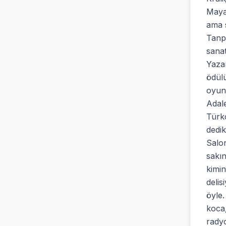
Maya'
ama 
Tanpı
sanat
Yazar
ödülü
oyun
Adale
Türkç
dedik
Salon
sakın
kimin
delis
öyle.
koca,
radyo