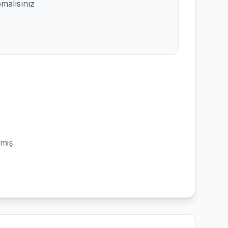
pmalısınız
emiş