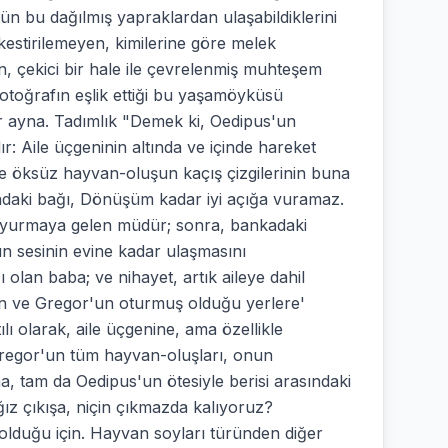
ün bu dağılmış yapraklardan ulaşabildiklerini
kestirilemeyen, kimilerine göre melek
, çekici bir hale ile çevrelenmiş muhteşem
toğrafın eşlik ettiği bu yaşamöyküsü
 ayna. Tadımlık "Demek ki, Oedipus'un
rdır: Aile üçgeninin altında ve içinde hareket
ve öksüz hayvan-oluşun kaçış çizgilerinin buna
ındaki bağı, Dönüşüm kadar iyi açığa vuramaz.
buyurmaya gelen müdür; sonra, bankadaki
n sesinin evine kadar ulaşmasını
ı olan baba; ve nihayet, artık aileye dahil
in ve Gregor'un oturmuş olduğu yerlere'
ı olarak, aile üçgenine, ama özellikle
 Gregor'un tüm hayvan-oluşları, onun
 tam da Oedipus'un ötesiyle berisi arasındaki
ız çıkışa, niçin çıkmazda kalıyoruz?
 olduğu için. Hayvan soyları türünden diğer