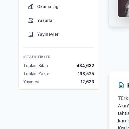
Okuma Ligi
Yazarlar
Yayınevleri
İSTATISTIKLER
Toplam Kitap
434,632
Toplam Yazar
198,525
Yayınevi
12,633
Türk 
Akın
tahtl
karde
Krali