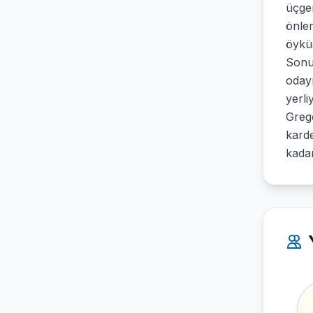
üçgen
önle
öyküs
Sonu
odayı
yerli
Grego
karde
kadar