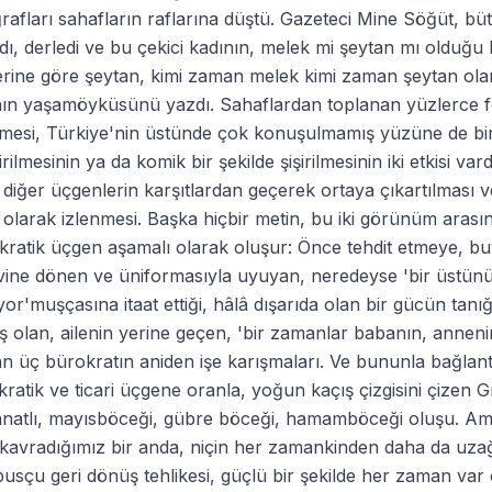
rafları sahafların raflarına düştü. Gazeteci Mine Söğüt, büt
dı, derledi ve bu çekici kadının, melek mi şeytan mı olduğu 
erine göre şeytan, kimi zaman melek kimi zaman şeytan olan
nın yaşamöyküsünü yazdı. Sahaflardan toplanan yüzlerce fo
mesi, Türkiye'nin üstünde çok konuşulmamış yüzüne de bir
tirilmesinin ya da komik bir şekilde şişirilmesinin iki etkisi va
diğer üçgenlerin karşıtlardan geçerek ortaya çıkartılması 
 olarak izlenmesi. Başka hiçbir metin, bu iki görünüm aras
kratik üçgen aşamalı olarak oluşur: Önce tehdit etmeye, 
vine dönen ve üniformasıyla uyuyan, neredeyse 'bir üstünü
yor'muşçasına itaat ettiği, hâlâ dışarıda olan bir gücün tanığ
ş olan, ailenin yerine geçen, 'bir zamanlar babanın, annen
n üç bürokratın aniden işe karışmaları. Ve bununla bağlantıl
ratik ve ticari üçgene oranla, yoğun kaçış çizgisini çizen
anatlı, mayısböceği, gübre böceği, hamamböceği oluşu. Ama,
kavradığımız bir anda, niçin her zamankinden daha da uzağ
usçu geri dönüş tehlikesi, güçlü bir şekilde her zaman var