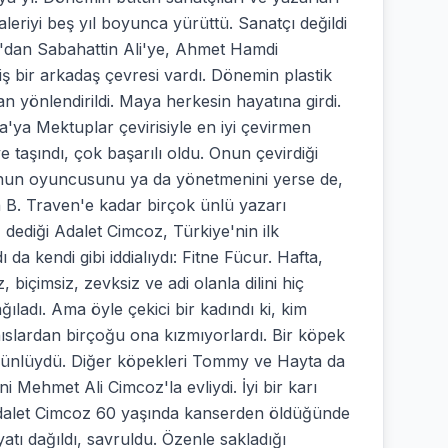
aleriyi beş yıl boyunca yürüttü. Sanatçı değildi
u'dan Sabahattin Ali'ye, Ahmet Hamdi
 bir arkadaş çevresi vardı. Dönemin plastik
n yönlendirildi. Maya herkesin hayatına girdi.
a'ya Mektuplar çevirisiyle en iyi çevirmen
e taşındı, çok başarılı oldu. Onun çevirdiği
unun oyuncusunu ya da yönetmenini yerse de,
n B. Traven'e kadar birçok ünlü yazarı
dediği Adalet Cimcoz, Türkiye'nin ilk
 da kendi gibi iddialıydı: Fitne Fücur. Hafta,
biçimsiz, zevksiz ve adi olanla dilini hiç
ladı. Ama öyle çekici bir kadındı ki, kim
ıslardan birçoğu ona kızmıyorlardı. Bir köpek
dar ünlüydü. Diğer köpekleri Tommy ve Hayta da
 Mehmet Ali Cimcoz'la evliydi. İyi bir karı
ı. Adalet Cimcoz 60 yaşında kanserden öldüğünde
ı dağıldı, savruldu. Özenle sakladığı