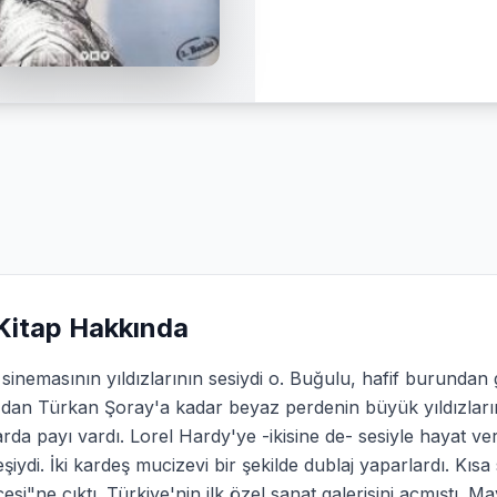
Kitap Hakkında
sinemasının yıldızlarının sesiydi o. Buğulu, hafif burundan ge
'dan Türkan Şoray'a kadar beyaz perdenin büyük yıldızları
arda payı vardı. Lorel Hardy'ye -ikisine de- sesiyle hayat ve
şiydi. İki kardeş mucizevi bir şekilde dublaj yaparlardı. Kı
çesi"ne çıktı. Türkiye'nin ilk özel sanat galerisini açmıştı. 