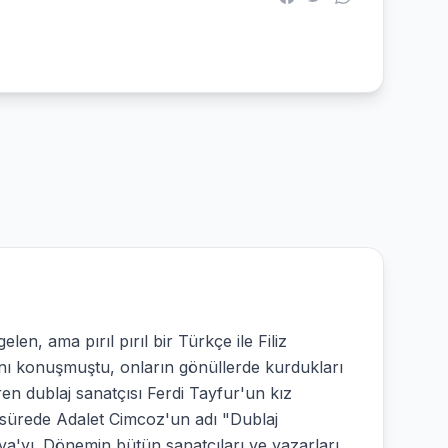
len, ama pırıl pırıl bir Türkçe ile Filiz
nı konuşmuştu, onların gönüllerde kurdukları
ren dublaj sanatçısı Ferdi Tayfur'un kız
sa sürede Adalet Cimcoz'un adı "Dublaj
Maya'yı. Dönemin bütün sanatçıları ve yazarları