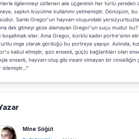
lerle ilgilenmeyi üstlenen aile üçgeninin her türlü yenide
meye, sapkın büyütme kullanımı yetmemiştir. Dönüşüm, bu 
üdür. Sanki Gregor'un hayvan-oluşundaki yersizyurtsuzlaşma
na dek gitmeyi göze alamayan Gregor'un suçu mudur bu? K
 boşaltmak ister. Ama Gregor, kürklü kadın portre'sinin eli
yurtlu imge olarak gördüğü bu portreye yapışır. Aslında, k
r'u kabul etmiştir, şizo ensesti, güçlü bağlantıları olan ens
şle ensesti, hayvan-oluş gibi insani olmayan bir cinselliğin 
 istemiştir..."
Yazar
Mine Söğüt