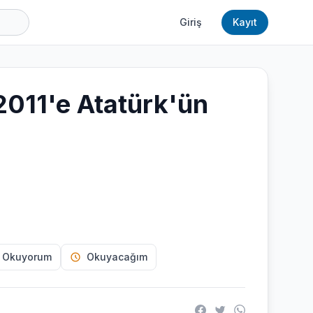
Giriş
Kayıt
011'e Atatürk'ün
 Okuyorum
Okuyacağım