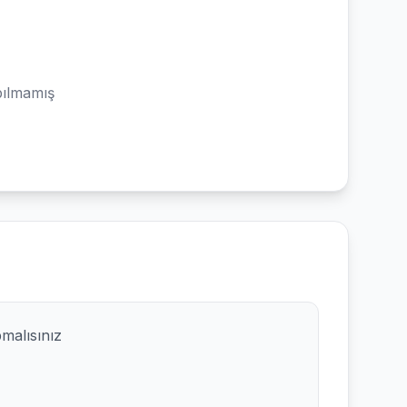
ılmamış
pmalısınız