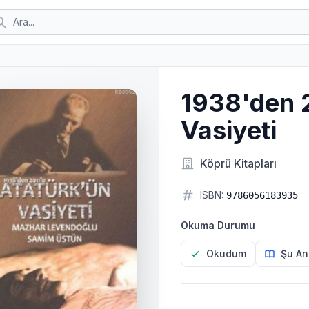
1938'den 2
Vasiyeti
Köprü Kitapları
ISBN:
9786056183935
Okuma Durumu
Okudum
Şu An