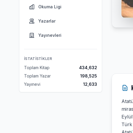
Okuma Ligi
Yazarlar
Yayınevleri
İSTATISTIKLER
Toplam Kitap
434,632
Toplam Yazar
198,525
Yayınevi
12,633
Atatü
miras
Eylül
Türk 
Atatü