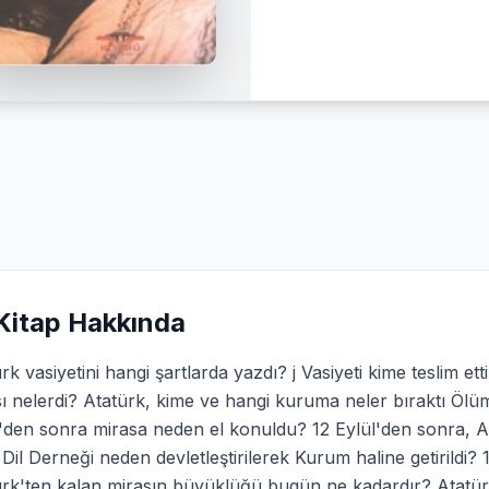
Kitap Hakkında
rk vasiyetini hangi şartlarda yazdı? j Vasiyeti kime teslim et
ı nelerdi? Atatürk, kime ve hangi kuruma neler bıraktı Ölü
'den sonra mirasa neden el konuldu? 12 Eylül'den sonra, A
Dil Derneği neden devletleştirilerek Kurum haline getirildi?
rk'ten kalan mirasın büyüklüğü bugün ne kadardır? Atatürk