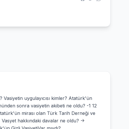
ti? Vasiyetin uygulayıcısı kimler? Atatürk'ün
münden sonra vasiyetin akibeti ne oldu? -1 12
tatürk'ün mirası olan Türk Tarih Derneği ve
 1 Vasyet hakkındaki davalar ne oldu? ->
'ün Gizli VasiyetiVar mıydı?