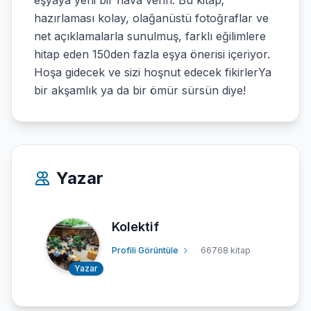
eşyaya yeni bir hava verin. Bu kitap;
hazırlaması kolay, olağanüstü fotoğraflar ve
net açıklamalarla sunulmuş, farklı eğilimlere
hitap eden 150den fazla eşya önerisi içeriyor.
Hoşa gidecek ve sizi hoşnut edecek fikirlerYa
bir akşamlık ya da bir ömür sürsün diye!
Yazar
Kolektif
Profili Görüntüle
66768 kitap
Yazar