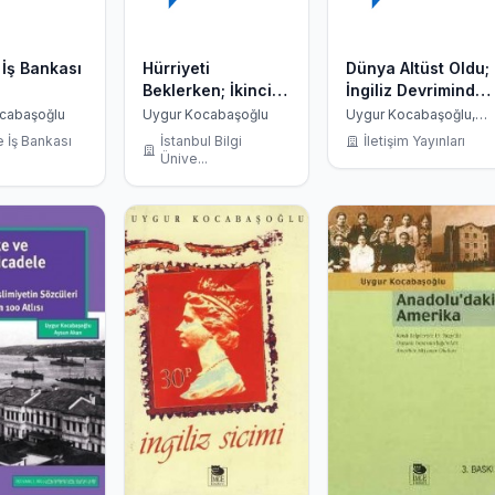
 İş Bankası
Hürriyeti
Dünya Altüst Oldu;
Beklerken; İkinci
İngiliz Devriminde
Meşrutiyet Basını
Radikal
cabaşoğlu
Uygur Kocabaşoğlu
Uygur Kocabaşoğlu,
Christopher Hill
Düşünceler
e İş Bankası
İstanbul Bilgi
İletişim Yayınları
Ünive...