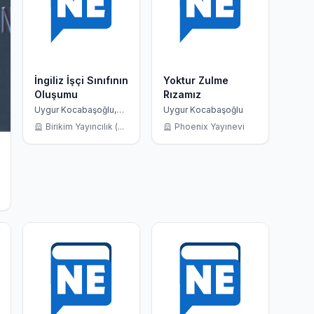
İngiliz İşçi Sınıfının
Yoktur Zulme
Oluşumu
Rızamız
Uygur Kocabaşoğlu,
Uygur Kocabaşoğlu
Edward Palmer
Birikim Yayıncılık (...
Phoenix Yayınevi
Thompson