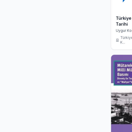
Türkiye
Tarihi
Uygur Ko
Türkiy
K...