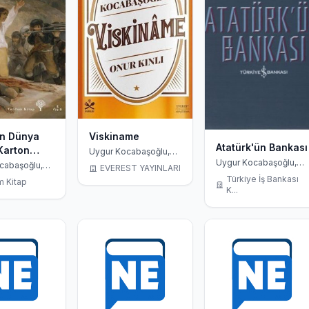
ın Dünya
Viskiname
Atatürk'ün Bankası
(Karton
Uygur Kocabaşoğlu,
Onur Kınlı
Uygur Kocabaşoğlu,
cabaşoğlu,
EVEREST YAYINLARI
Sinan Sönmez, Güven
rman
Türkiye İş Bankası
 Kitap
Sak
K...