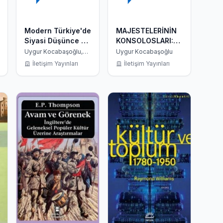
Modern Türkiye'de
MAJESTELERİNİN
Siyasi Düşünce 3;
KONSOLOSLARI:
Modernleşme ve
İNGİLİZ
Uygur Kocabaşoğlu,
Uygur Kocabaşoğlu
Murat Gültekingil, Tanıl
Batıcılık
BELGELERİYLE
İletişim Yayınları
İletişim Yayınları
Bora
OSMANLI
İMPARATORLUĞU
´NDAKİ İNGİLİZ
KONSOLOSLARI