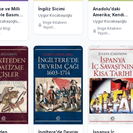
e ve Milli
İngiliz Sicimi
Anadolu'daki
e Basını;
Amerika; Kendi
Uygur Kocabaşoğlu
ile
Belgeleriyle 19.
cabaşoğlu,
Uygur Kocabaşoğlu
İmge Kitabevi
an
yetin
Yüzyılda Osmanlı
Yayınl...
l Bilgi
İmge Kitabevi
ri ve
İmp.'ndaki
.
Yayınl...
r''in 100
Amerikan
Misyoner Okulları
eden
İngiltere'de Devrim
İspanya İç