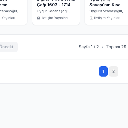
izme
Çağı 1603 - 1714
Savaşı'nın Kısa
r
Tarihi
cabaşoğlu,
Uygur Kocabaşoğlu,
Uygur Kocabaşoğlu,
derson
Christopher Hill
Julian Casanova
m Yayınları
İletişim Yayınları
İletişim Yayınları
•
Önceki
Sayfa
1
/
2
Toplam
29
1
2