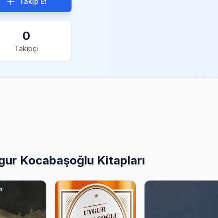
Takip Et
0
Takipçi
gur Kocabaşoğlu Kitapları