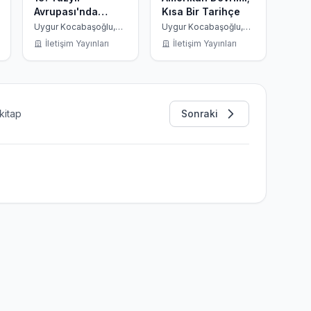
Avrupası'nda
Kısa Bir Tarihçe
Burjuva Toplumu
Uygur Kocabaşoğlu,
Uygur Kocabaşoğlu,
Derleme
Robert J. Allison
İletişim Yayınları
İletişim Yayınları
kitap
Sonraki