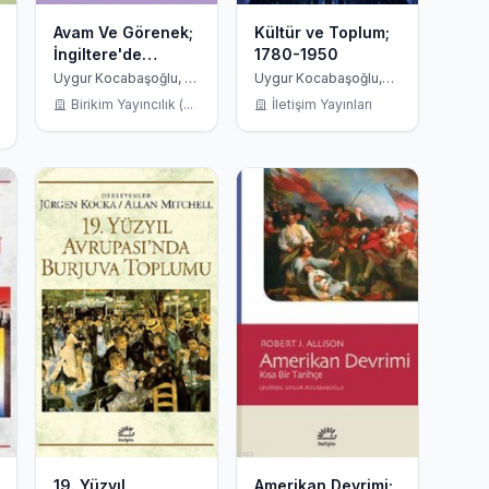
Avam Ve Görenek;
Kültür ve Toplum;
İngiltere'de
1780-1950
Geleneksel
Uygur Kocabaşoğlu, E.
Uygur Kocabaşoğlu,
P. Thompson
Raymond Williams
Popüler Kültür
Birikim Yayıncılık (...
İletişim Yayınları
Üzerine
Araştırmalar
19. Yüzyıl
Amerikan Devrimi;