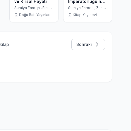
ve Kırsal Hayatı
İmparatorluğu'nda
Yollara Düşenler;
Suraiya Faroqhi, Emine
Suraiya Faroqhi, Zuhal
Sonnur Özcan
Kılıç
Zanaatkarlar,
Doğu Batı Yayınları
Kitap Yayınevi
Köylüler, Tacirler,
Sığınmacılar,
Elçiler 16. ve 18.
Yüzyıllar
kitap
Sonraki