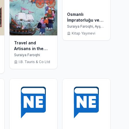
Osmanlı
İmpratorluğu ve
Etrafındaki Dünya
Suraiya Faroqhi, Ayşe
Berktay
Kitap Yayınevi
Travel and
Artisans in the
Ottoman Empire:
Suraiya Faroqhi
Employment and
I.B. Tauris & Co Ltd
Mobility in the
Early Modern Era