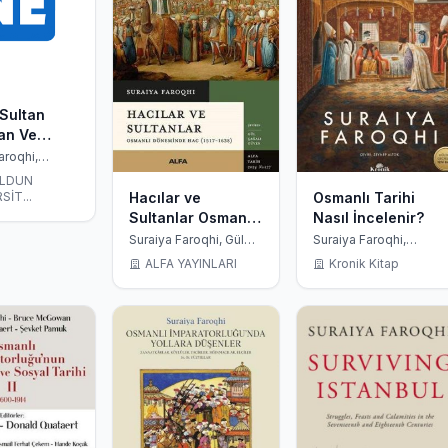
Sultan
an Ve
 Yeni
aroqhi,
akir Yılmaz,
ar, Yeni
ALDUN
alışır
mlar
SİT...
Hacılar ve
Osmanlı Tarihi
an The
Sultanlar Osmanlı
Nasıl İncelenir?
r And Hıs
Döneminde Hac
Suraiya Faroqhi, Gül
Suraiya Faroqhi,
New
Çağalı Güven
Zeynep Altok
(1517-1638)
ALFA YAYINLARI
Kronik Kitap
s, New
ches