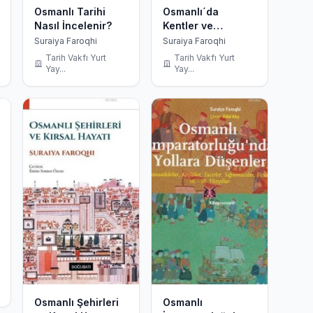
Osmanlı Tarihi
Osmanlı´da
Nasıl İncelenir?
Kentler ve
Kentliler
Suraiya Faroqhi
Suraiya Faroqhi
Tarih Vakfı Yurt
Tarih Vakfı Yurt
Yay...
Yay...
Osmanlı Şehirleri
Osmanlı