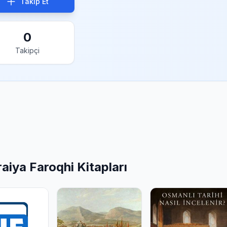
Takip Et
0
Takipçi
aiya Faroqhi Kitapları