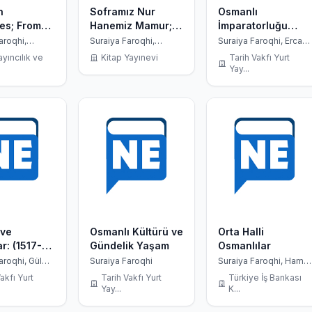
n
Soframız Nur
Osmanlı
es; From
Hanemiz Mamur;
İmparatorluğu
to Identity
Osmanlı Maddi
Tarihi
aroqhi,
Suraiya Faroqhi,
Suraiya Faroqhi, Ercan
h K. Neumann
Christoph K. Neumann
Ertürk
Kültüründe Yemek
ayıncılık ve
Kitap Yayınevi
Tarih Vakfı Yurt
ve Barınak
Yay...
 ve
Osmanlı Kültürü ve
Orta Halli
r: (1517-
Gündelik Yaşam
Osmanlılar
aroqhi, Gül
Suraiya Faroqhi
Suraiya Faroqhi, Hamit
üven
Çalışkan
akfı Yurt
Tarih Vakfı Yurt
Türkiye İş Bankası
Yay...
K...