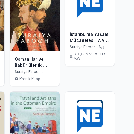
İstanbul’da Yaşam
Mücadelesi 17. ve
18. Yüzyıllarda
Suraiya Faroqhi, Ayşen
Gür
Badireler, Şenlikler
KOÇ ÜNİVERSİTESİ
Ve Felaketler
Osmanlılar ve
YAY...
Babürlüler İki
Büyük
Suraiya Faroqhi,
Zeynep Yıldırım
İmparatorluğun
Kronik Kitap
İzinde