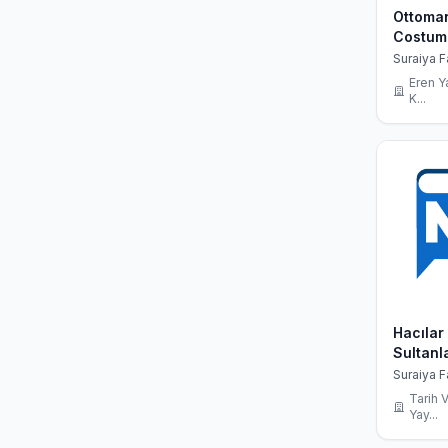
Ottoma
Costum
Textile 
Suraiya F
Christop
Eren Y
K...
Hacılar
Sultanla
1638)
Suraiya F
Çağalı G
Tarih V
Yay...