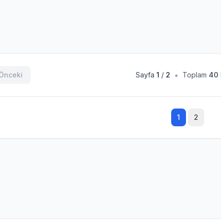
•
Önceki
Sayfa
1
/
2
Toplam
40
1
2