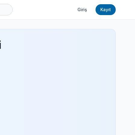
Giriş
Kayıt
i