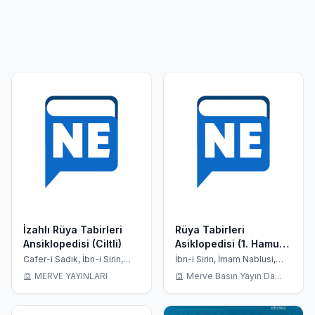
İzahlı Rüya Tabirleri
Rüya Tabirleri
Ansiklopedisi (Ciltli)
Asiklopedisi (1. Hamur-
Ciltli)
Cafer-i Sadık, İbn-i Sirin,
İbn-i Sirin, İmam Nablusi,
İmam Nablusi, Seyyid
Seyyid Süleyman
MERVE YAYINLARI
Merve Basın Yayın Da...
Süleyman