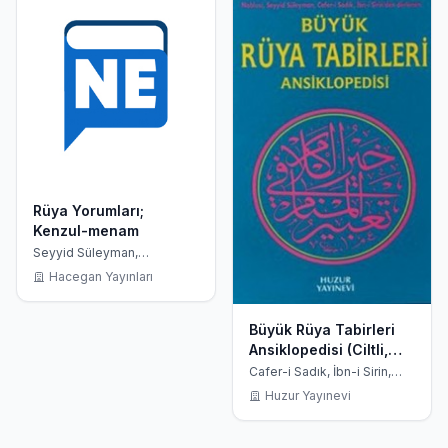
Rüya Yorumları;
Kenzul-menam
Seyyid Süleyman,
M.zeren,c.m.duran
Hacegan Yayınları
Büyük Rüya Tabirleri
Ansiklopedisi (Ciltli,
2.Hamur)
Cafer-i Sadık, İbn-i Sirin,
İmam Nablusi, Seyyid
Huzur Yayınevi
Süleyman