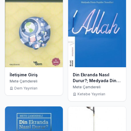
İletişime Giriş
Din Ekranda Nasıl
Durur?; Medyada Dinin
Mete Çamdereli
Popüler Temsilleri
Mete Çamdereli
Dem Yayınları
Ketebe Yayınları