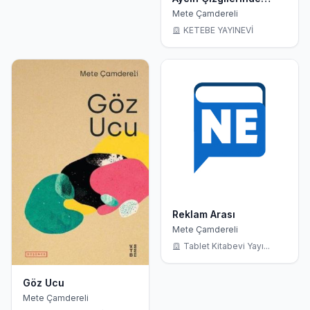
Görselin İnşası
Mete Çamdereli
KETEBE YAYINEVİ
Reklam Arası
Mete Çamdereli
Tablet Kitabevi Yayı...
Göz Ucu
Mete Çamdereli