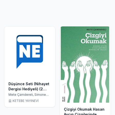
Düşünce Seti (Nihayet
Dergisi Hediyeli) (2
Kitap)
Mete Çamdereli, Simone
Weil
KETEBE YAYINEVİ
Çizgiyi Okumak Hasan
Aycın Çizgilerinde