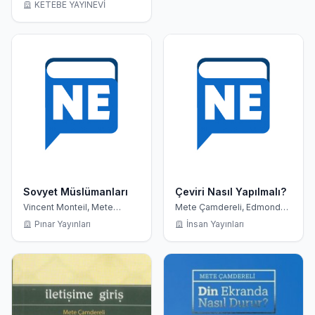
KETEBE YAYINEVİ
Sovyet Müslümanları
Çeviri Nasıl Yapılmalı?
Vincent Monteil, Mete
Mete Çamdereli, Edmond
Çamdereli
Cary
Pınar Yayınları
İnsan Yayınları