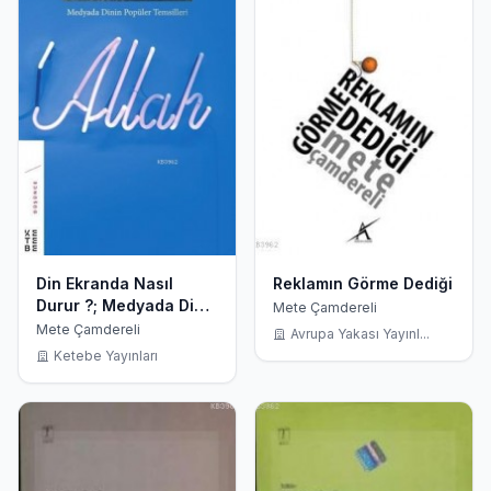
Din Ekranda Nasıl
Reklamın Görme Dediği
Durur ?; Medyada Dinin
Mete Çamdereli
Popüler Temsilleri
Mete Çamdereli
Avrupa Yakası Yayınl...
Ketebe Yayınları