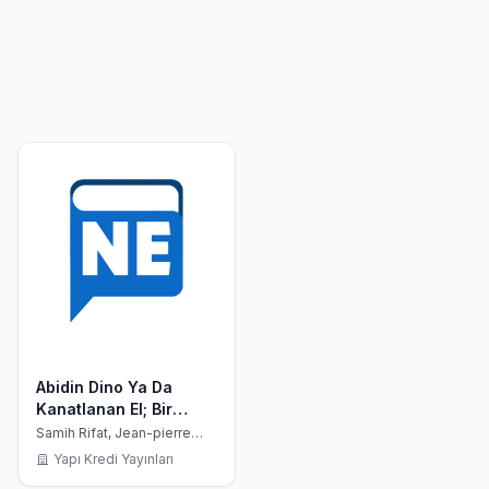
Abidin Dino Ya Da
Kanatlanan El; Bir
Yaşamöyküsü
Samih Rifat, Jean-pierre
Deleage
Denemesi
Yapı Kredi Yayınları