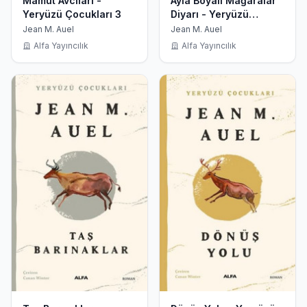
Mamut Avcıları -
Ayla Boyalı Mağaralar
Yeryüzü Çocukları 3
Diyarı - Yeryüzü
Çocukları 6
Jean M. Auel
Jean M. Auel
Alfa Yayıncılık
Alfa Yayıncılık