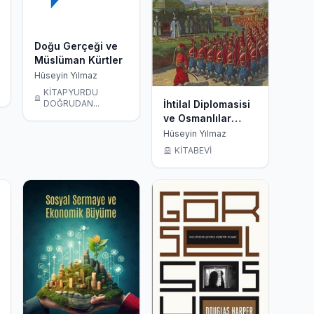
Doğu Gerçeği ve
Müslüman Kürtler
Hüseyin Yılmaz
KİTAPYURDU
DOĞRUDAN...
İhtilal Diplomasisi
ve Osmanlılar
1809 Çanakkale
Hüseyin Yılmaz
Antlaşması
KİTABEVİ