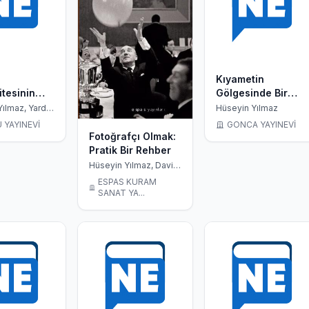
Kıyametin
itesinin
Gölgesinde Bir
Sosyal ve
Hasbihal
ılmaz, Yard.
Hüseyin Yılmaz
üksel Birinci,
ik
 YAYINEVİ
GONCA YAYINEVİ
 Altunç
ine Katkısı
Fotoğrafçı Olmak:
Pratik Bir Rehber
Hüseyin Yılmaz, David
Hurn, Bill Jay
ESPAS KURAM
SANAT YA...