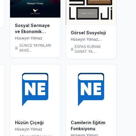
Sosyal Sermaye
ve Ekonomik
Görsel Sosyoloji
Büyüme
Hüseyin Yılmaz
Hüseyin Yılmaz,
Douglas Harper
GÜNCE YAYINLARI
ESPAS KURAM
AKAD...
SANAT YA...
Hüzün Çiçeği
Camilerin Eğitim
Fonksiyonu
Hüseyin Yılmaz
Hüseyin Yılmaz