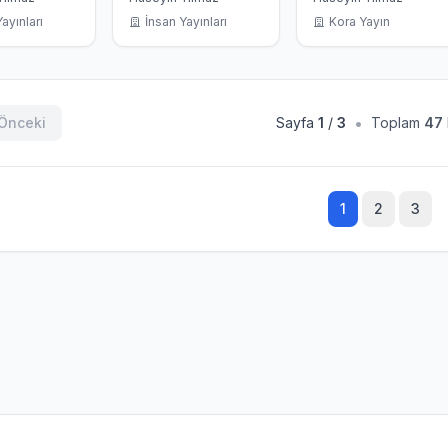
onel
ayınları
İnsan Yayınları
Kora Yayın
tif
•
Önceki
Sayfa
1
/
3
Toplam
47
1
2
3