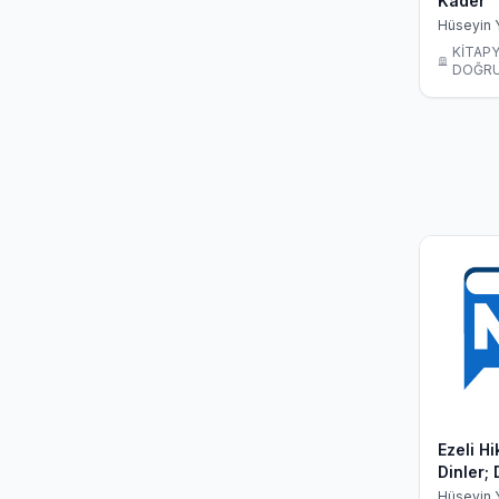
Kader
Hüseyin 
KİTAP
DOĞRU
Ezeli H
Dinler; 
Tarihin
Hüseyin 