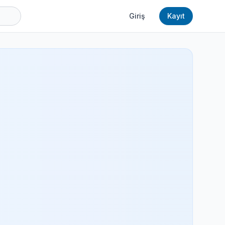
Giriş
Kayıt
z