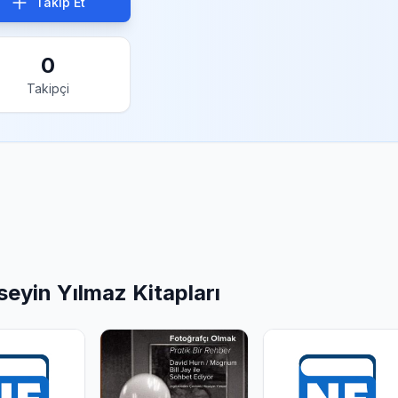
Takip Et
0
Takipçi
eyin Yılmaz Kitapları