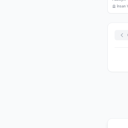
Pradisy
İnsan Y
Perspek