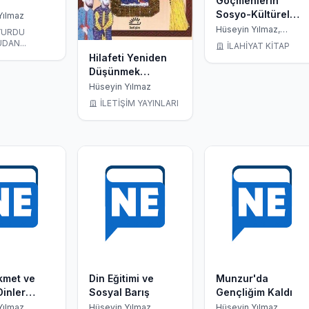
Göçmenlerin
Sosyo-Kültürel
Yılmaz
Uyumuna Katkısı
Hüseyin Yılmaz,
YURDU
Muhammed Emin
Açısından Din
DAN...
İLAHİYAT KİTAP
Şimşek
Eğitimi
Hilafeti Yeniden
Düşünmek
Osmanlı Siyaset
Hüseyin Yılmaz
Düşüncesinde
İLETİŞİM YAYINLARI
Tasavvufi
Dönüşüm
ikmet ve
Din Eğitimi ve
Munzur'da
Dinler
Sosyal Barış
Gençliğim Kaldı
de
Yılmaz
Hüseyin Yılmaz
Hüseyin Yılmaz