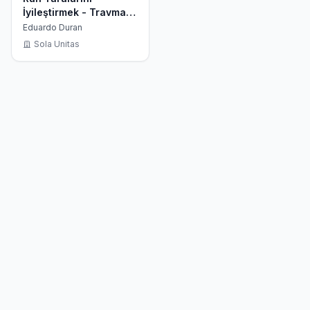
İyileştirmek - Travma
Yoğun Topluluklarda
Eduardo Duran
Kolektif Terapi ve
Sola Unitas
İyileşme