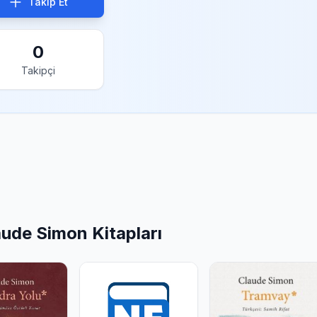
Takip Et
0
Takipçi
aude Simon Kitapları