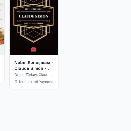
Nobel Konuşması -
Claude Simon -
1985
Orçun Türkay, Claude
Simon
Kırmızıkedi Yayınevi