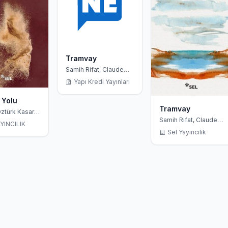
Tramvay
Samih Rifat, Claude
Simon
Yapı Kredi Yayınları
 Yolu
Tramvay
ztürk Kasar,
imon
Samih Rifat, Claude
YINCILIK
Simon
Sel Yayıncılık