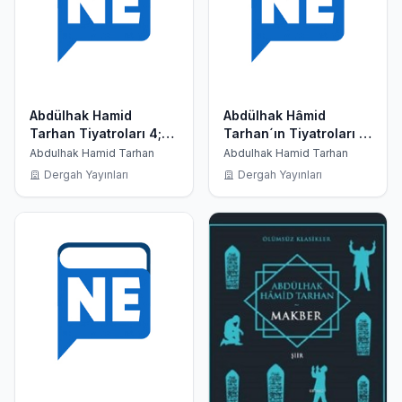
Abdülhak Hamid
Abdülhak Hâmid
Tarhan Tiyatroları 4;
Tarhan´ın Tiyatroları 4;
Eşber, Sardanapal
Eşber, Sardanapal
Abdulhak Hamid Tarhan
Abdulhak Hamid Tarhan
Dergah Yayınları
Dergah Yayınları