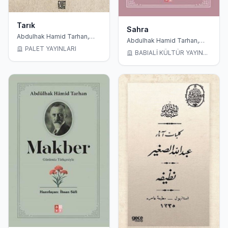
Tarık
Sahra
Abdulhak Hamid Tarhan,
Abdulhak Hamid Tarhan,
Süleyman Uzkuç
İhsan Safi
PALET YAYINLARI
BABIALİ KÜLTÜR YAYIN...