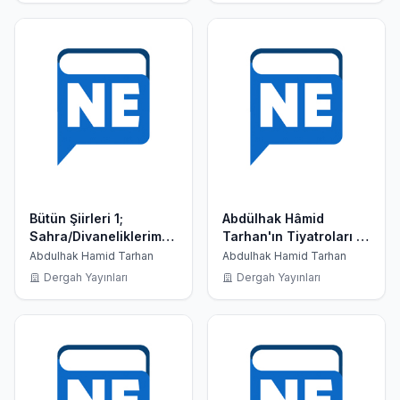
Bütün Şiirleri 1;
Abdülhak Hâmid
Sahra/Divaneliklerim/Bunlar
Tarhan'ın Tiyatroları 1;
O'dur
Sabr U Sebat, İçli Kız,
Abdulhak Hamid Tarhan
Abdulhak Hamid Tarhan
Liberte, Yadigâr-ı Harb
Dergah Yayınları
Dergah Yayınları